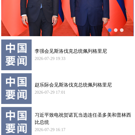
列
使馆信
格
息
里
使馆领
尼
导及部
会
门负责
谈
人
李强会见斯洛伐克总统佩列格里尼
联系方
式
2026-07-29 19:33
使馆掠
影
赵乐际会见斯洛伐克总统佩列格里尼
2026-07-29 17:01
习近平致电祝贺诺瓦当选连任圣多美和普林西
比总统
2026-07-29 16:17