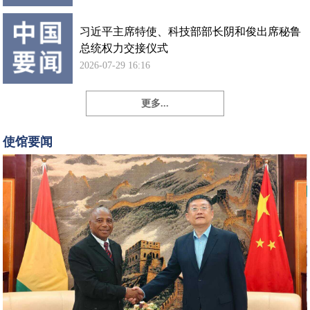
习近平主席特使、科技部部长阴和俊出席秘鲁
总统权力交接仪式
2026-07-29 16:16
更多...
孙
勇
使馆要闻
大
使
会
见
几
内
亚
新
任
驻