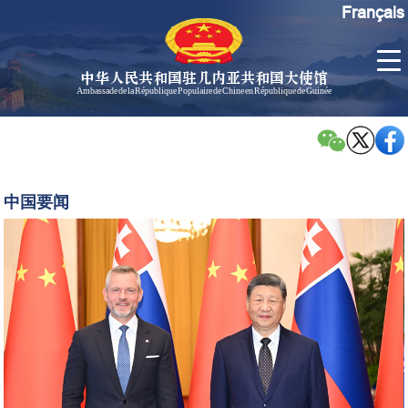
Français
中华人民共和国驻几内亚共和国大使馆
Ambassade de la République Populaire de Chine en République de Guinée
首
使馆信
了
页
息
解
几
大使信
习
内
息
近
中国要闻
亚
平
孙勇大
同
使欢迎
斯
辞
洛
孙勇大
伐
使简历
克
中国历
总
任驻几
统
内亚大
佩
使