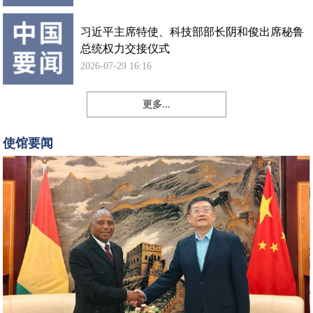
习近平主席特使、科技部部长阴和俊出席秘鲁
总统权力交接仪式
2026-07-29 16:16
更多...
孙
勇
使馆要闻
大
使
会
见
几
内
亚
新
任
驻