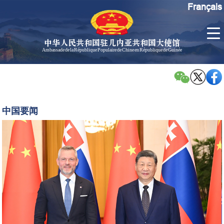
Français
中华人民共和国驻几内亚共和国大使馆
Ambassade de la République Populaire de Chine en République de Guinée
首
使馆信
了
页
息
解
几
大使信
习
内
息
近
中国要闻
亚
平
孙勇大
同
使欢迎
斯
辞
洛
孙勇大
伐
使简历
克
中国历
总
任驻几
统
内亚大
佩
使