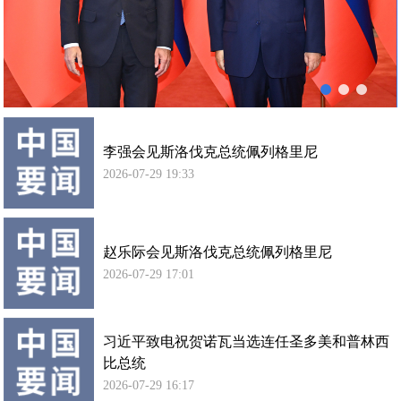
列
使馆信
格
息
里
使馆领
尼
导及部
会
门负责
谈
人
李强会见斯洛伐克总统佩列格里尼
联系方
式
2026-07-29 19:33
使馆掠
影
赵乐际会见斯洛伐克总统佩列格里尼
2026-07-29 17:01
习近平致电祝贺诺瓦当选连任圣多美和普林西
比总统
2026-07-29 16:17