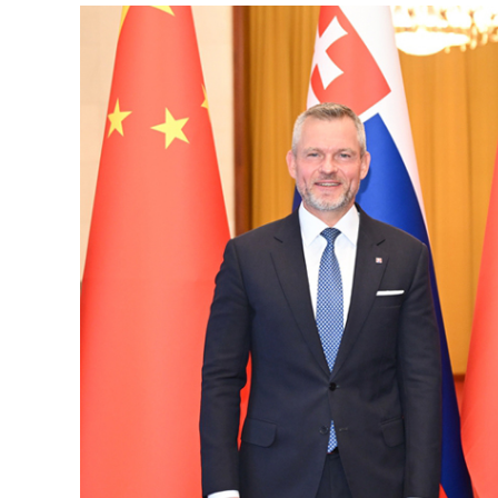
国家
克
主席
总
习近
平在
统
北京
佩
人民
列
大会
格
堂同
来华
里
进行
尼
国事
会
访问
谈
的斯
洛伐
克总
统佩
列格
孙