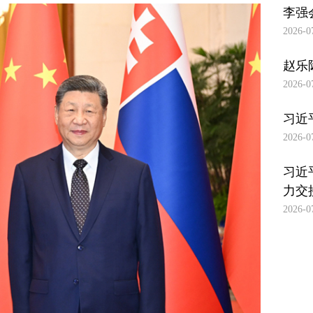
国家
李强
国
主席
2026-0
秘
习近
平在
书
赵乐
上海
2026-0
长
西郊
古
宾馆
习近
特
会见
2026-0
来华
雷
习近
出席
斯
力交
2026
2026-0
世界
人工
智能
大会
暨人
工智
驻