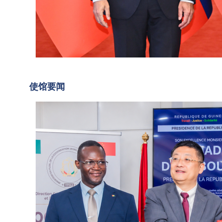
里尼
勇
举行
大
会
2026
使
谈。
年7
习近
月18
出
2026-
平指
日，
07-21
席
使馆要闻
02:33
出，
驻几
中
斯洛
内亚
国
伐克
大使
是最
政
孙勇
早同
出席
府
新中
中国
向
国建
政府
几
交的
向几
内
国家
内亚
之...
提供
亚