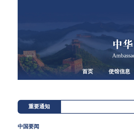
中华
Ambassad
首页
使馆信息
习
近
平
2026
同
年7
重要通知
月28
斯
2026-
日上
07-28
洛
中国要闻
13:46
午，
伐