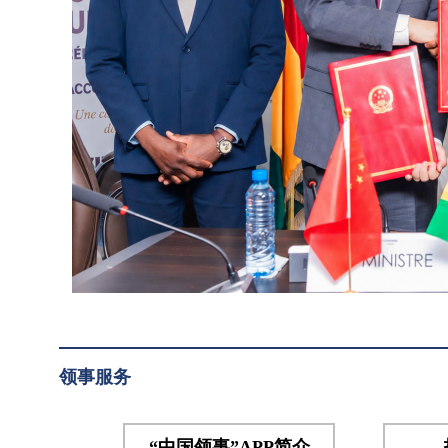
紧急
提
粮食
供
援助
紧
项目
急
交接
仪
粮
式，
食
几合
援
作部
助
长纳
贝、
项
妇女
目
部长
交
拉马
接
领事服务
和总
仪
理府
部长
式
“中国领事”APP简介