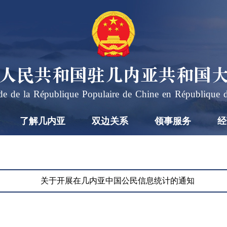
人民共和国驻几内亚共和国
e de la République Populaire de Chine en République 
了解几内亚
双边关系
领事服务
经
习
近
平
2026
会
年7
关于开展在几内亚中国公民信息统计的通知
月17
见
2026-
日下
07-17
联
19:57
午，
合