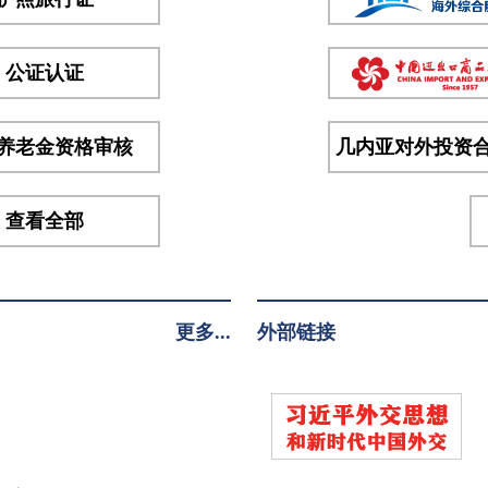
拉中
将、
陆军
公证认证
参谋
长凯
养老金资格审核
几内亚对外投资
塔少
将、
海...
查看全部
更多...
外部链接