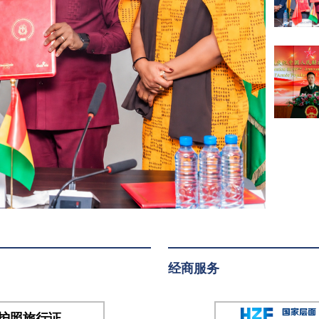
大使
待
及使
会
馆外
交
官，
敦布
亚总
统特
别代
表、
副防
长阿
巴中
将，
经商服务
总参
谋长
班古
护照旅行证