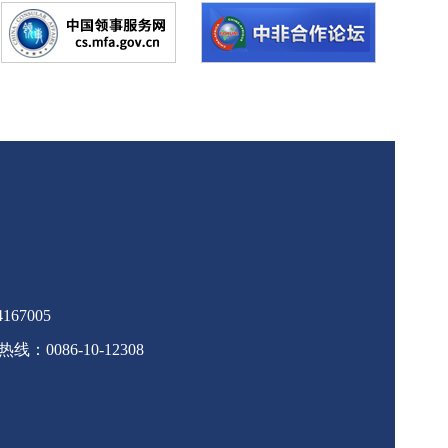
67005
086-10-12308