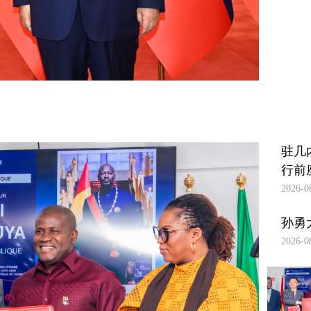
能全
几
球治
内
理高
7月
亚
级别
13
会议
日，
使
2026-
的联
驻几
07-14
馆
19:39
合国
内亚
举
秘书
使馆
驻几
行
长古
隆重
行前
特雷
建
举行
2026-0
斯。
建军
军
习近
99周
孙勇
99
平指
年招
2026-0
周
出，
待
年
古
会。
特...
孙勇
招