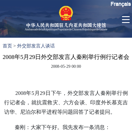
Français
中华人民共和国驻几内亚共和国大使馆
Ambassade de la République Populaire de Chine en République de Guinée
首
使馆信
了
首页
>
外交部发言人谈话
页
息
解
几
2008年5月29日外交部发言人秦刚举行例行记者会
大使信
内
息
2008-05-29 00:00
亚
孙勇大
使欢迎
辞
2008年5月29日下午，外交部发言人秦刚举行例
孙勇大
使简历
行记者会，就抗震救灾、六方会谈、印度外长慕克吉
中国历
访华、尼泊尔和平进程等问题回答了记者提问。
任驻几
内亚大
秦刚：大家下午好。我先发布一条消息：
使