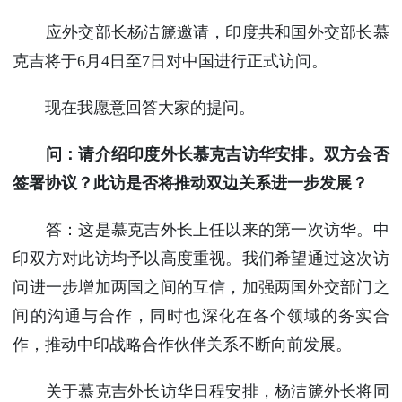
使馆信
应外交部长杨洁篪邀请，印度共和国外交部长慕
息
克吉将于6月4日至7日对中国进行正式访问。
使馆领
导及部
现在我愿意回答大家的提问。
门负责
人
联系方
问：请介绍印度外长慕克吉访华安排。双方会否
式
签署协议？此访是否将推动双边关系进一步发展？
使馆掠
影
答：这是慕克吉外长上任以来的第一次访华。中
印双方对此访均予以高度重视。我们希望通过这次访
问进一步增加两国之间的互信，加强两国外交部门之
间的沟通与合作，同时也深化在各个领域的务实合
作，推动中印战略合作伙伴关系不断向前发展。
关于慕克吉外长访华日程安排，杨洁篪外长将同