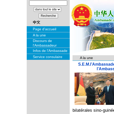
Page d'accueil
A la une
Discours de
l'Ambassadeur
Infos de l'Ambassade
Service consulaire
A la une
S.E.M.l’Ambassade
l’Ambas
bilatérales sino-guin