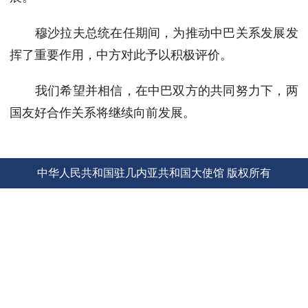
使馆信
息
穆沙拉夫总统在任期间，为推动中巴关系发展发
使馆领
挥了重要作用，中方对此予以积极评价。
导及部
门负责
我们希望并相信，在中巴双方的共同努力下，两
人
国友好合作关系将继续向前发展。
联系方
式
使馆掠
影
中华人民共和国驻几内亚共和国大使馆 版权所有