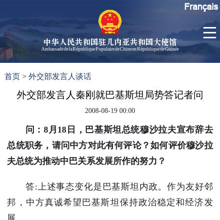
Français
中华人民共和国驻几内亚共和国大使馆
Ambassade de la République Populaire de Chine en République de Guinée
首
使馆信
了
首页
>
外交部发言人谈话
页
息
解
几
外交部发言人秦刚就巴基斯坦局势答记者问
大使信
内
息
2008-08-19 00:00
亚
孙勇大
问：
8
月
18
日
，巴基斯坦总统穆沙拉夫宣布辞去
使欢迎
辞
总统职务，请问中方对此有何评论？如何评价穆沙拉
孙勇大
夫总统为推动中巴关系发展所作的努力？
使简历
中国历
答:上述事态变化是巴基斯坦内政。作为友好邻
任驻几
邦，中方真诚希望巴基斯坦保持政治稳定和经济发
内亚大
使
展。