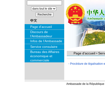
Page d'accueil
Discours de
l'Ambassadeur
Infos de l'Ambassade
Service consulaire
Bureau des Affaires
Page d'accueil
Serv
>
économique et
commerciale
·
Procédure de légalisation e
Ambassade de la République 